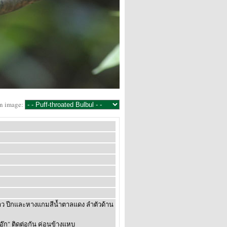
an image:
าว ปีกและหางแกมสีน้ำตาลแดง ลำตัวด้าน
อ๊ก" ติดต่อกัน ค่อนข้างแหบ