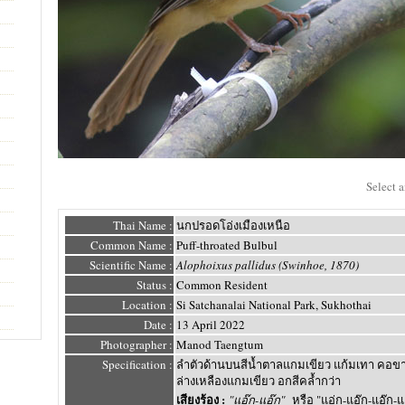
Select 
Thai Name :
นกปรอดโอ่งเมืองเหนือ
Common Name :
Puff-throated Bulbul
Scientific Name :
Alophoixus pallidus (Swinhoe, 1870)
Status :
Common Resident
Location :
Si Satchanalai National Park, Sukhothai
Date :
13 April 2022
Photographer :
Manod Taengtum
Specification :
ลำตัวด้านบนสีน้ำตาลแกมเขียว แก้มเทา คอข
ล่างเหลืองแกมเขียว อกสีคล้ำกว่า
เสียงร้อง :
"แอ๊ก-แอ๊ก"
หรือ "แอ่ก-แอ๊ก-แอ๊ก-แ